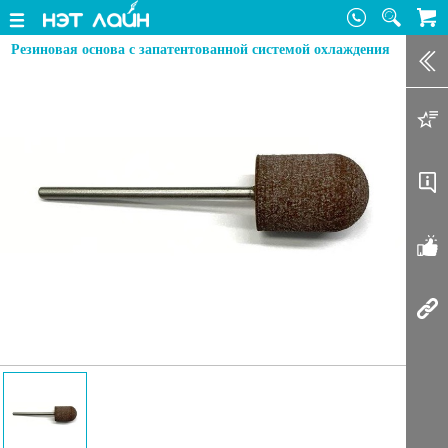
Резиновая основа с запатентованной системой охлаждения
Зак
Доб
Оп
От
Соп